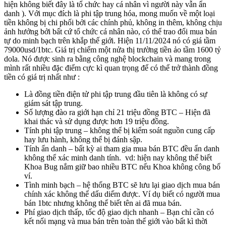
hiện không biết đây là tổ chức hay cá nhân vì người này vẫn ẩn
danh ). Với mục đích là phi tập trung hóa, mong muốn về một loại
tiền không bị chi phối bởi các chính phủ, không in thêm, không chịu
ảnh hưởng bởi bất cứ tổ chức cá nhân nào, có thể trao đổi mua bán
tự do minh bạch trên khắp thế giới. Hiện 11/11/2024 nó có giá tầm
79000usd/1btc. Giá trị chiếm một nửa thị trường tiền ảo tầm 1600 tỷ
dola. Nó được sinh ra bằng công nghệ blockchain và mang trong
mình rất nhiều đặc điểm cực kì quan trọng để có thể trở thành đồng
tiền có giá trị nhất như :
Là đồng tiền điện tử phi tập trung đầu tiên là không có sự
giám sát tập trung.
Số lượng đào ra giới hạn chỉ 21 triệu đồng BTC – Hiện đã
khai thác và sử dụng được hơn 19 triệu đồng.
Tính phi tập trung – không thể bị kiểm soát nguồn cung cấp
hay lưu hành, không thể bị đánh sập.
Tính ẩn danh – bất kỳ ai tham gia mua bán BTC đều ẩn danh
không thể xác minh danh tính. vd: hiện nay không thể biết
Khoa Bug nắm giữ bao nhiều BTC nếu Khoa không công bố
ví.
Tình minh bạch – hệ thống BTC sẽ lưu lại giao dịch mua bán
chính xác không thể dấu diếm được. Ví dụ biết có người mua
bán 1btc nhưng không thể biết tên ai đã mua bán.
Phí giao dịch thấp, tốc độ giao dịch nhanh – Bạn chỉ cần có
kết nối mạng và mua bán trên toàn thế giới vào bất kì thời