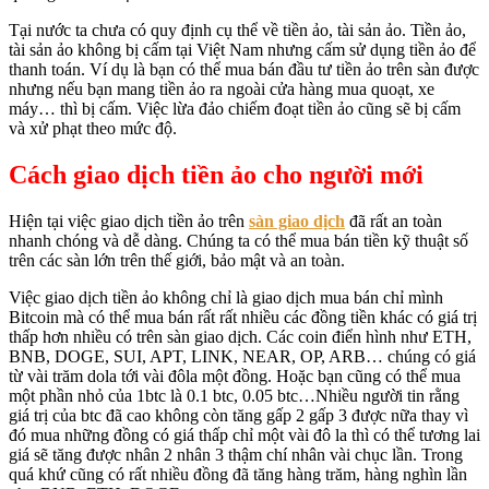
Tại nước ta chưa có quy định cụ thể về tiền ảo, tài sản ảo. Tiền ảo,
tài sản ảo không bị cấm tại Việt Nam nhưng cấm sử dụng tiền ảo để
thanh toán. Ví dụ là bạn có thể mua bán đầu tư tiền ảo trên sàn được
nhưng nếu bạn mang tiền ảo ra ngoài cửa hàng mua quoạt, xe
máy… thì bị cấm. Việc lừa đảo chiếm đoạt tiền ảo cũng sẽ bị cấm
và xử phạt theo mức độ.
Cách giao dịch tiền ảo cho người mới
Hiện tại việc giao dịch tiền ảo trên
sàn giao dịch
đã rất an toàn
nhanh chóng và dễ dàng. Chúng ta có thể mua bán tiền kỹ thuật số
trên các sàn lớn trên thế giới, bảo mật và an toàn.
Việc giao dịch tiền ảo không chỉ là giao dịch mua bán chỉ mình
Bitcoin mà có thể mua bán rất rất nhiều các đồng tiền khác có giá trị
thấp hơn nhiều có trên sàn giao dịch. Các coin điển hình như ETH,
BNB, DOGE, SUI, APT, LINK, NEAR, OP, ARB… chúng có giá
từ vài trăm dola tới vài đôla một đồng. Hoặc bạn cũng có thể mua
một phần nhỏ của 1btc là 0.1 btc, 0.05 btc…Nhiều người tin rằng
giá trị của btc đã cao không còn tăng gấp 2 gấp 3 được nữa thay vì
đó mua những đồng có giá thấp chỉ một vài đô la thì có thể tương lai
giá sẽ tăng được nhân 2 nhân 3 thậm chí nhân vài chục lần. Trong
quá khứ cũng có rất nhiều đồng đã tăng hàng trăm, hàng nghìn lần