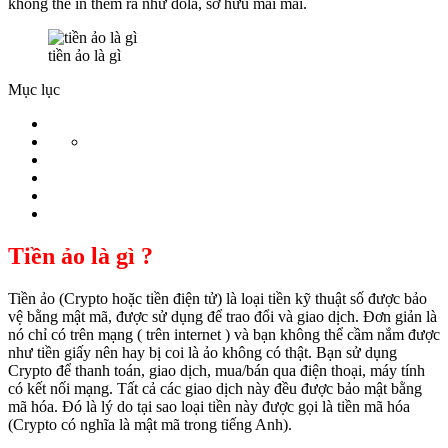
không thể in thêm ra như dola, sở hữu mãi mãi.
tiền ảo là gì
Mục lục
Tiền ảo là gì ?
Tiền ảo (Crypto hoặc tiền điện tử) là loại tiền kỹ thuật số được bảo
vệ bằng mật mã, được sử dụng để trao đổi và giao dịch. Đơn giản là
nó chỉ có trên mạng ( trên internet ) và bạn không thể cầm nắm được
như tiền giấy nên hay bị coi là ảo không có thật. Bạn sử dụng
Crypto để thanh toán, giao dịch, mua/bán qua điện thoại, máy tính
có kết nối mạng. Tất cả các giao dịch này đều được bảo mật bằng
mã hóa. Đó là lý do tại sao loại tiền này được gọi là tiền mã hóa
(Crypto có nghĩa là mật mã trong tiếng Anh).