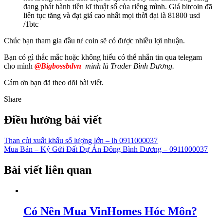
đang phát hành tiền kĩ thuật số của riêng mình. Giá bitcoin đã
liên tục tăng và đạt giá cao nhất mọi thời đại là 81800 usd
/1btc
Chúc bạn tham gia đầu tư coin sẽ có được nhiều lợi nhuận.
Bạn có gì thắc mắc hoặc không hiểu có thể nhắn tin qua telegam
cho mình
@Bigbossbdvn
mình là Trader Bình Dương.
Cám ơn bạn đã theo dõi bài viết.
Share
Điều hướng bài viết
Than củi xuất khẩu số lượng lớn – lh 0911000037
Mua Bán – Ký Gửi Đất Dự Án Đông Bình Dương – 0911000037
Bài viết liên quan
Có Nên Mua VinHomes Hóc Môn?