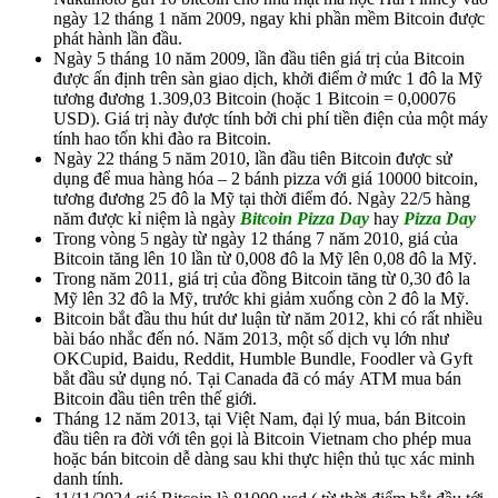
ngày 12 tháng 1 năm 2009, ngay khi phần mềm Bitcoin được
phát hành lần đầu.
Ngày 5 tháng 10 năm 2009, lần đầu tiên giá trị của Bitcoin
được ấn định trên sàn giao dịch, khởi điểm ở mức 1 đô la Mỹ
tương đương 1.309,03 Bitcoin (hoặc 1 Bitcoin = 0,00076
USD). Giá trị này được tính bởi chi phí tiền điện của một máy
tính hao tốn khi đào ra Bitcoin.
Ngày 22 tháng 5 năm 2010, lần đầu tiên Bitcoin được sử
dụng để mua hàng hóa – 2 bánh pizza với giá 10000 bitcoin,
tương đương 25 đô la Mỹ tại thời điểm đó. Ngày 22/5 hàng
năm được kỉ niệm là ngày
Bitcoin Pizza Day
hay
Pizza Day
Trong vòng 5 ngày từ ngày 12 tháng 7 năm 2010, giá của
Bitcoin tăng lên 10 lần từ 0,008 đô la Mỹ lên 0,08 đô la Mỹ.
Trong năm 2011, giá trị của đồng Bitcoin tăng từ 0,30 đô la
Mỹ lên 32 đô la Mỹ, trước khi giảm xuống còn 2 đô la Mỹ.
Bitcoin bắt đầu thu hút dư luận từ năm 2012, khi có rất nhiều
bài báo nhắc đến nó. Năm 2013, một số dịch vụ lớn như
OKCupid, Baidu, Reddit, Humble Bundle, Foodler và Gyft
bắt đầu sử dụng nó. Tại Canada đã có máy ATM mua bán
Bitcoin đầu tiên trên thế giới.
Tháng 12 năm 2013, tại Việt Nam, đại lý mua, bán Bitcoin
đầu tiên ra đời với tên gọi là Bitcoin Vietnam cho phép mua
hoặc bán bitcoin dễ dàng sau khi thực hiện thủ tục xác minh
danh tính.