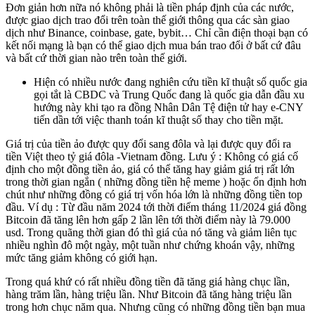
Đơn giản hơn nữa nó không phải là tiền pháp định của các nước,
được giao dịch trao đổi trên toàn thế giới thông qua các sàn giao
dịch như Binance, coinbase, gate, bybit… Chỉ cần điện thoại bạn có
kết nối mạng là bạn có thể giao dịch mua bán trao đổi ở bất cứ đâu
và bất cứ thời gian nào trên toàn thế giới.
Hiện có nhiều nước đang nghiên cứu tiền kĩ thuật số quốc gia
gọi tắt là CBDC và Trung Quốc đang là quốc gia dẫn đầu xu
hướng này khi tạo ra đồng Nhân Dân Tệ điện tử hay e-CNY
tiến dần tới việc thanh toán kĩ thuật số thay cho tiền mặt.
Giá trị của tiền ảo được quy đổi sang đôla và lại được quy đổi ra
tiền Việt theo tỷ giá đôla -Vietnam đồng. Lưu ý : Không có giá cố
định cho một đồng tiền ảo, giá có thể tăng hay giảm giá trị rất lớn
trong thời gian ngắn ( những đồng tiền hệ meme ) hoặc ổn định hơn
chút như những đồng có giá trị vốn hóa lớn là những đồng tiền top
đầu. Ví dụ : Từ đầu năm 2024 tới thời điểm tháng 11/2024 giá đồng
Bitcoin
đã tăng lên hơn gấp 2 lần lên tới thời điểm này là 79.000
usd. Trong quãng thời gian đó thì giá của nó tăng và giảm liên tục
nhiều nghìn đô một ngày, một tuần như chứng khoán vậy, những
mức tăng giảm không có giới hạn.
Trong quá khứ có rất nhiều đồng tiền đã tăng giá hàng chục lần,
hàng trăm lần, hàng triệu lần. Như Bitcoin đã tăng hàng triệu lần
trong hơn chục năm qua. Nhưng cũng có những đồng tiền bạn mua