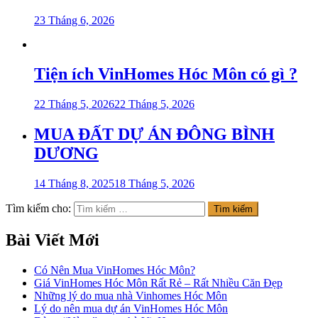
23 Tháng 6, 2026
Tiện ích VinHomes Hóc Môn có gì ?
22 Tháng 5, 2026
22 Tháng 5, 2026
MUA ĐẤT DỰ ÁN ĐÔNG BÌNH
DƯƠNG
14 Tháng 8, 2025
18 Tháng 5, 2026
Tìm kiếm cho:
Bài Viết Mới
Có Nên Mua VinHomes Hóc Môn?
Giá VinHomes Hóc Môn Rất Rẻ – Rất Nhiều Căn Đẹp
Những lý do mua nhà Vinhomes Hóc Môn
Lý do nên mua dự án VinHomes Hóc Môn