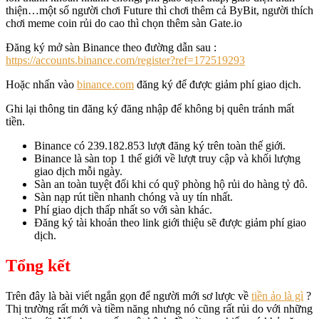
thiện…một số người chơi Future thì chơi thêm cả ByBit, người thích
chơi meme coin rủi do cao thì chọn thêm sàn Gate.io
Đăng ký mở sàn Binance theo đường dẫn sau :
https://accounts.binance.com/register?ref=172519293
Hoặc nhấn vào
binance.com
đăng ký để được giảm phí giao dịch.
Ghi lại thông tin đăng ký đăng nhập để không bị quên tránh mất
tiền.
Binance có 239.182.853 lượt đăng ký trên toàn thế giới.
Binance là sàn top 1 thế giới về lượt truy cập và khối lượng
giao dịch mỗi ngày.
Sàn an toàn tuyệt đối khi có quỹ phòng hộ rủi do hàng tỷ đô.
Sàn nạp rút tiền nhanh chóng và uy tín nhất.
Phí giao dịch thấp nhất so với sàn khác.
Đăng ký tài khoản theo link giới thiệu sẽ được giảm phí giao
dịch.
Tổng kết
Trên đây là bài viết ngắn gọn để người mới sơ lược về
tiền ảo là gì
?
Thị trường rất mới và tiềm năng nhưng nó cũng rất rủi do với những